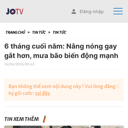
Đăng nhập
TRANG CHỦ
>
TIN TỨC
>
TIN TỨC
6 tháng cuối năm: Nắng nóng gay
gắt hơn, mưa bão biến động mạnh
16/06/2026 09:45
Bạn không thể xem nội dung này ! Vui lòng đăng
ký gói cước:
tại đây
TIN XEM THÊM