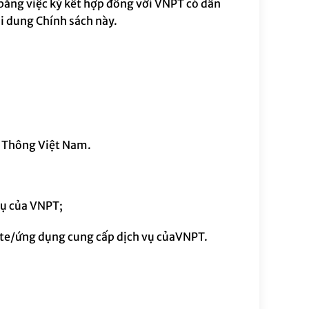
bằng việc ký kết hợp đồng với VNPT có dẫn
i dung
Chính sách
này.
 Thông Việt Nam.
vụ của VNP
T
;
ite/ứng dụng cung cấp dịch vụ của
VNPT
.