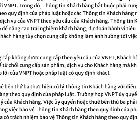
với VNPT.
Trong đó,
Thông tin Khách hàng bắt buộc phải cung
heo quy định của pháp luật hoặc các Thông tin Khách hàng
dịch vụ của VNPT theo yêu cầu của Khách hàng
.
Thông tin K
 để nâng cao trải nghiệm khách hàng, dự đoán hành vi tiêu
Khách hàng tùy chọn cung cấp không làm ảnh hưởng tới việ
g cấp không được cung cấp theo yêu cầu của
VNP
T, Khách h
 từ chối cung cấp
s
ản
p
hẩm,
d
ịch
v
ụ
cho
Khách hàng mà khô
 lỗi của VNPT hoặc pháp luật có quy định khác).
ê bên thứ ba thực hiện xử lý Thông tin Khách hàng với điều 
àng theo quy định của pháp luật. Trường hợp VNPT ủy quyền 
 ý của Khách hàng. Việc ủy quyền hoặc thuê bên thứ ba phải
rong việc bảo vệ Thông tin Khách hàng theo quy định của p
ba có trách nhiệm bảo vệ Thông tin Khách hàng theo quy địn