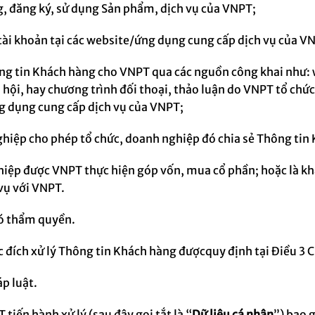
g, đăng ký, sử dụng
Sản phẩm, dịch vụ của VNPT;
tài khoản tại các website/ứng dụng cung cấp dịch vụ
của V
g tin Khách hàng cho VNPT qua các nguồn công khai như: 
ã hội, hay chương trình đối thoại, thảo luận do VNPT tổ chức
ng dụng cung cấp dịch vụ của VNPT
;
ghiệp cho phép tổ chức, doanh nghiệp đó chia sẻ Thông tin
hiệp được VNPT thực hiện góp vốn, mua cổ phần; hoặc là k
vụ với VNPT.
có thẩm quyền.
c đích xử lý Thông tin Khách hàng
được
quy định
tại Điều 3 
p luật.
tiến hành xử lý (sau đây gọi tắt là “
Dữ liệu cá nhân
”) bao 