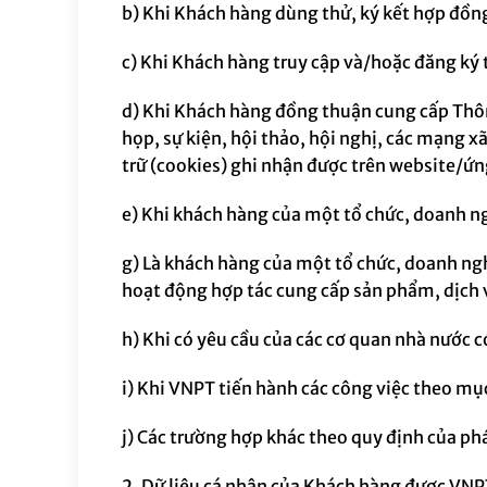
b)
Khi Khách hàng dùng thử, ký kết hợp đồn
c) K
hi Khách hàng truy cập và/hoặc đăng ký 
d)
Khi Khách hàng đồng thuận cung cấp Thôn
họp, sự kiện, hội thảo, hội nghị, các mạng x
trữ (cookies) ghi nhận được trên website/ứ
e)
Khi khách hàng của một tổ chức, doanh n
g)
Là khách hàng của một tổ chức, doanh ng
hoạt động hợp tác cung cấp sản phẩm, dịch 
h)
Khi có yêu cầu của các cơ quan nhà nước 
i)
Khi VNPT tiến hành các công việc theo mụ
j) Các trường hợp khác theo quy định của phá
2.
Dữ liệu cá nhân của Khách hàng
được
VNPT 