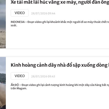
Xe tải mất lái húc văng xe máy, người đàn ông
VIDEO
28/07/2026 09:44
INDONESIA – Đoạn video ghi lại khoảnh khắc một người đi xe máy thoát chết tro
soát.
Kinh hoàng cảnh dãy nhà đổ sập xuống dòng lũ
VIDEO
28/07/2026 09:43
ẤN ĐỘ – Đoạn video ghi lại cảnh tượng kinh hoàng khi một dãy cửa hàng bất ng
trấn Magam.