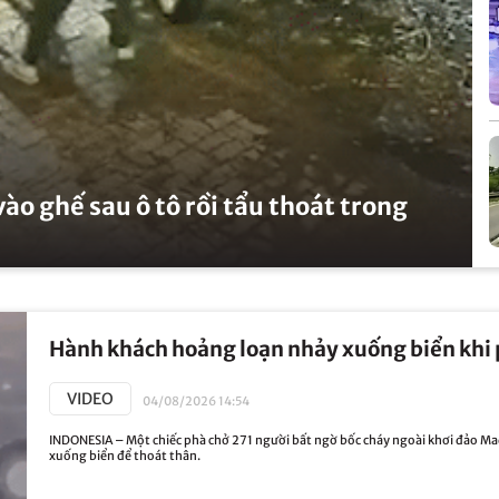
ào ghế sau ô tô rồi tẩu thoát trong
Hành khách hoảng loạn nhảy xuống biển khi p
VIDEO
04/08/2026 14:54
INDONESIA – Một chiếc phà chở 271 người bất ngờ bốc cháy ngoài khơi đảo Ma
xuống biển để thoát thân.