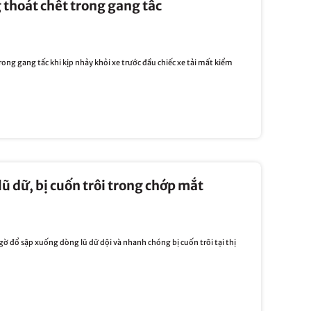
 thoát chết trong gang tấc
ng gang tấc khi kịp nhảy khỏi xe trước đầu chiếc xe tải mất kiểm
 dữ, bị cuốn trôi trong chớp mắt
ờ đổ sập xuống dòng lũ dữ dội và nhanh chóng bị cuốn trôi tại thị