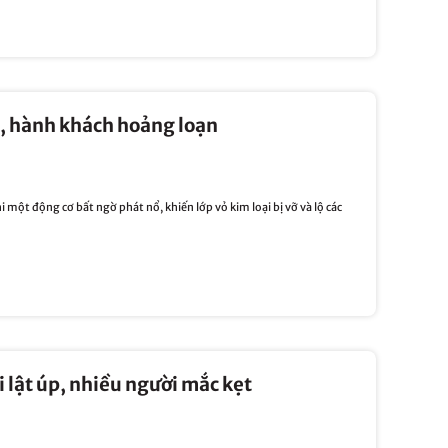
g, hành khách hoảng loạn
 một động cơ bất ngờ phát nổ, khiến lớp vỏ kim loại bị vỡ và lộ các
i lật úp, nhiều người mắc kẹt