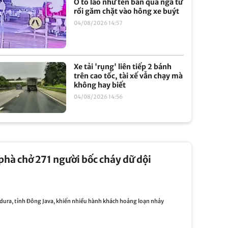
Ô tô lao như tên bắn qua ngã tư
rồi găm chặt vào hông xe buýt
04/08/2026 14:57
Xe tải 'rụng' liên tiếp 2 bánh
trên cao tốc, tài xế vẫn chạy mà
không hay biết
04/08/2026 14:56
hà chở 271 người bốc cháy dữ dội
dura, tỉnh Đông Java, khiến nhiều hành khách hoảng loạn nhảy