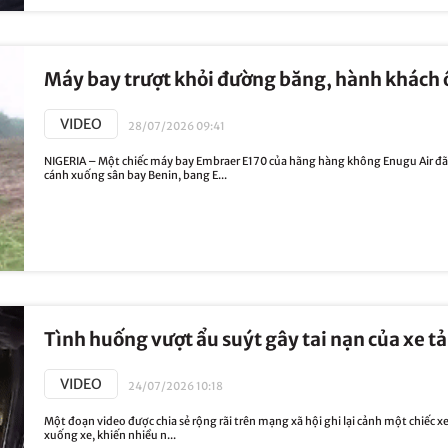
Máy bay trượt khỏi đường băng, hành khách 
VIDEO
28/07/2026 09:41
NIGERIA – Một chiếc máy bay Embraer E170 của hãng hàng không Enugu Air đã 
cánh xuống sân bay Benin, bang E...
Tình huống vượt ẩu suýt gây tai nạn của xe 
VIDEO
24/07/2026 10:18
Một đoạn video được chia sẻ rộng rãi trên mạng xã hội ghi lại cảnh một chiếc x
xuống xe, khiến nhiều n...