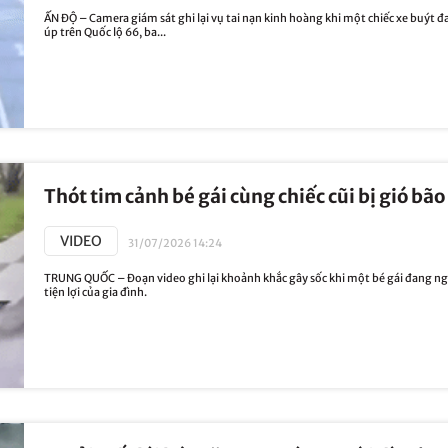
ẤN ĐỘ – Camera giám sát ghi lại vụ tai nạn kinh hoàng khi một chiếc xe buýt đan
úp trên Quốc lộ 66, ba...
Thót tim cảnh bé gái cùng chiếc cũi bị gió bã
VIDEO
31/07/2026 14:24
TRUNG QUỐC – Đoạn video ghi lại khoảnh khắc gây sốc khi một bé gái đang ngồi
tiện lợi của gia đình.