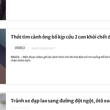
Thót tim cảnh ông bố kịp cứu 2 con khỏi chết đ
VIDEO
24/07/2026 10:17
BRAZIL – Một đoạn video ghi lại cảnh thót tim khi hai đứa trẻ rơi xuống bể bơi 
chặn thảm kịch.
Tránh xe đạp lao sang đường đột ngột, ôtô xo