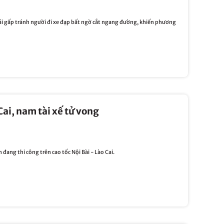
lái gấp tránh người đi xe đạp bất ngờ cắt ngang đường, khiến phương
 Cai, nam tài xế tử vong
 đang thi công trên cao tốc Nội Bài - Lào Cai.