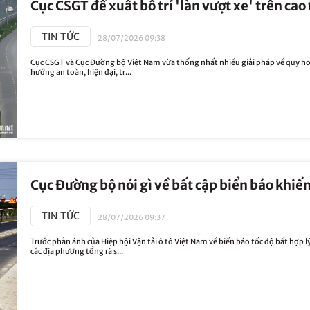
Cục CSGT đề xuất bố trí 'làn vượt xe' trên cao 
TIN TỨC
28/07/2026 09:38
Cục CSGT và Cục Đường bộ Việt Nam vừa thống nhất nhiều giải pháp về quy hoạ
hướng an toàn, hiện đại, tr...
Cục Đường bộ nói gì về bất cập biển báo khiế
TIN TỨC
28/07/2026 09:37
Trước phản ánh của Hiệp hội Vận tải ô tô Việt Nam về biển báo tốc độ bất hợp l
các địa phương tổng rà s...