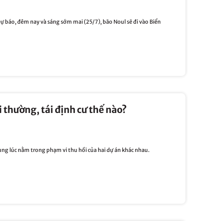
Dự báo, đêm nay và sáng sớm mai (25/7), bão Noul sẽ đi vào Biển
 thường, tái định cư thế nào?
ng lúc nằm trong phạm vi thu hồi của hai dự án khác nhau.