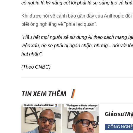
có nghĩa là kỹ năng cốt lõi phải là sự sáng tạo và kh
Khi được hỏi về cảnh báo gần đây của Anthropic đối
biết ông nghiêng về "phía lạc quan".
"Hầu hết mọi người sẽ sử dụng AI theo cách mang lại 
việc xấu, họ sẽ phải bị ngăn chặn, nhưng... đối với 
hạt nhân".
(Theo CNBC)
TIN XEM THÊM
Giáo sư Mỹ
CÔNG NGHỆ