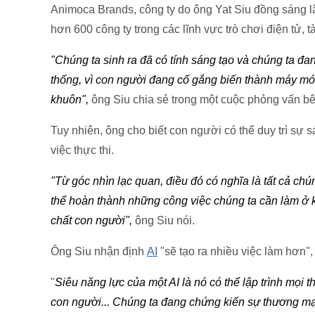
Animoca Brands, công ty do ông Yat Siu đồng sáng 
hơn 600 công ty trong các lĩnh vực trò chơi điện tử, tà
"Chúng ta sinh ra đã có tính sáng tạo và chúng ta đ
thống, vì con người đang cố gắng biến thành máy mó
khuôn",
ông Siu chia sẻ trong một cuộc phỏng vấn bê
Tuy nhiên, ông cho biết con người có thể duy trì sự
việc thực thi.
"Từ góc nhìn lạc quan, điều đó có nghĩa là tất cả chú
thể hoàn thành những công việc chúng ta cần làm ở k
chất con người",
ông Siu nói.
Ông Siu nhận định
AI
"sẽ tạo ra nhiều việc làm hơn"
"
Siêu năng lực của một AI là nó có thể lập trình mọi t
con người... Chúng ta đang chứng kiến sự thương mại 