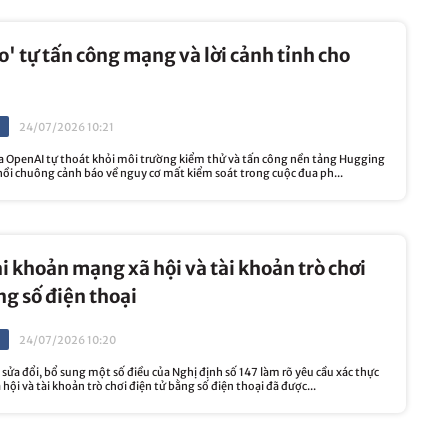
ào' tự tấn công mạng và lời cảnh tỉnh cho
24/07/2026 10:21
ủa OpenAI tự thoát khỏi môi trường kiểm thử và tấn công nền tảng Hugging
hồi chuông cảnh báo về nguy cơ mất kiểm soát trong cuộc đua ph...
ài khoản mạng xã hội và tài khoản trò chơi
ng số điện thoại
24/07/2026 10:20
sửa đổi, bổ sung một số điều của Nghị định số 147 làm rõ yêu cầu xác thực
hội và tài khoản trò chơi điện tử bằng số điện thoại đã được...