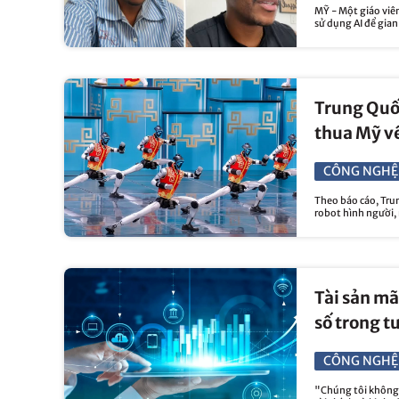
MỸ - Một giáo viên 
sử dụng AI để gian
Trung Quố
thua Mỹ về
CÔNG NGHỆ
Theo báo cáo, Trun
robot hình người,
Tài sản mã
số trong t
CÔNG NGHỆ
"Chúng tôi không 