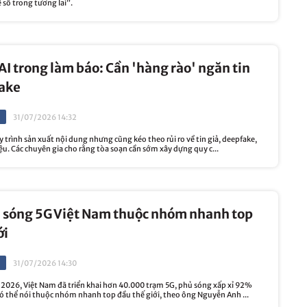
ế số trong tương lai”.
I trong làm báo: Cần 'hàng rào' ngăn tin
fake
31/07/2026 14:32
y trình sản xuất nội dung nhưng cũng kéo theo rủi ro về tin giả, deepfake,
ệu. Các chuyên gia cho rằng tòa soạn cần sớm xây dựng quy c...
ủ sóng 5G Việt Nam thuộc nhóm nhanh top
ới
31/07/2026 14:30
2026, Việt Nam đã triển khai hơn 40.000 trạm 5G, phủ sóng xấp xỉ 92%
có thể nói thuộc nhóm nhanh top đầu thế giới, theo ông Nguyễn Anh ...