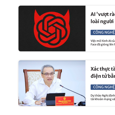
AI 'vượt r
loài người
CÔNG NGHỆ
Việc mô hình AI c
Face đã gióng lên 
Xác thực t
điện tử bằ
CÔNG NGHỆ
Dự thảo Nghị định 
tài khoản mạng xã 