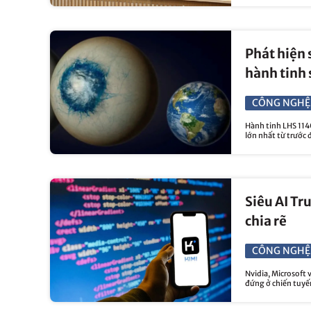
Phát hiện 
hành tinh 
CÔNG NGHỆ
Hành tinh LHS 1140
lớn nhất từ trước 
Siêu AI Tr
chia rẽ
CÔNG NGHỆ
Nvidia, Microsoft 
đứng ở chiến tuyến