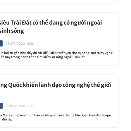
siêu Trái Đất có thể đang có người ngoài
sinh sống
28/07/2026 10:02
b hội tụ gần như đầy đủ các điều kiện thiết yếu cho sự sống, mở ra hy vọng
đến nay trong hành trình tìm kiếm sự sống ngoài Trái Đất.
ung Quốc khiến lãnh đạo công nghệ thế giới
28/07/2026 09:45
và Meta cùng liên minh bảo vệ AI nguồn mở, trong khi OpenAI và Anthropic
 đối lập.