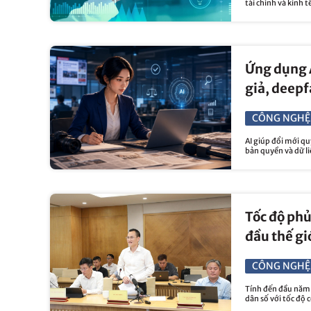
tài chính và kinh t
Ứng dụng A
giả, deep
CÔNG NGHỆ
AI giúp đổi mới qu
bản quyền và dữ li
Tốc độ ph
đầu thế gi
CÔNG NGHỆ
Tính đến đầu năm 
dân số với tốc độ 