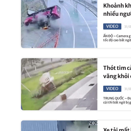
Khoảnh khắ
nhiều ngư
VIDEO
31/0
ẤN ĐỘ – Camera giá
tốc độ cao bất ngờ 
Thót tim c
văng khỏi
VIDEO
31/
TRUNG QUỐC – Đoạn
cũi thì bất ngờ bị 
Xe tải mất