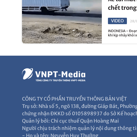
chết trong
VIDEO
28/
INDONESIA – Đoạn 
khi kịp nhảy khỏi x
CÔNG TY CỔ PHẦN TRUYỀN THÔNG BẢN VIỆT
Trụ sở: Nhà số 5, ngõ 138, đường Giáp Bát, Phườ
chứng nhận ĐKKD số 0105898937 do Sở Kế hoạch
Quản lý bởi: Chi cục thuế Quận Hoàng Mai
Người chịu trách nhiệm quản lý nội dung thông ti
- Họ và tên: Nguyễn Huy Thưởng