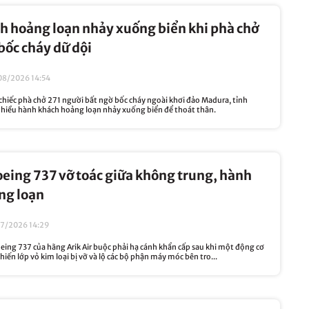
h hoảng loạn nhảy xuống biển khi phà chở
bốc cháy dữ dội
08/2026 14:54
hiếc phà chở 271 người bất ngờ bốc cháy ngoài khơi đảo Madura, tỉnh
nhiều hành khách hoảng loạn nhảy xuống biển để thoát thân.
eing 737 vỡ toác giữa không trung, hành
ng loạn
07/2026 14:29
eing 737 của hãng Arik Air buộc phải hạ cánh khẩn cấp sau khi một động cơ
hiến lớp vỏ kim loại bị vỡ và lộ các bộ phận máy móc bên tro...