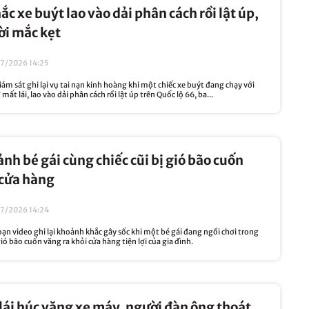
c xe buýt lao vào dải phân cách rồi lật úp,
ời mắc kẹt
7/2026 14:25
m sát ghi lại vụ tai nạn kinh hoàng khi một chiếc xe buýt đang chạy với
mất lái, lao vào dải phân cách rồi lật úp trên Quốc lộ 66, ba...
ảnh bé gái cùng chiếc cũi bị gió bão cuốn
 cửa hàng
07/2026 14:24
 video ghi lại khoảnh khắc gây sốc khi một bé gái đang ngồi chơi trong
gió bão cuốn văng ra khỏi cửa hàng tiện lợi của gia đình.
 lái húc văng xe máy, người đàn ông thoát