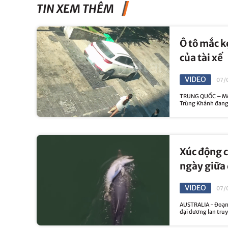
TIN XEM THÊM
Ô tô mắc k
của tài xế
VIDEO
07/
TRUNG QUỐC – Một 
Trùng Khánh đang g
Xúc động c
ngày giữa
VIDEO
07/
AUSTRALIA - Đoạn 
đại dương lan truy