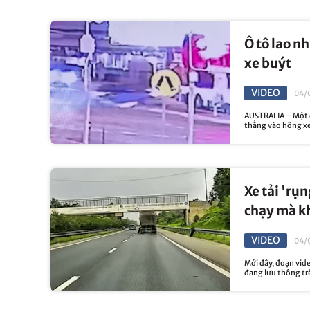
Ô tô lao n
xe buýt
VIDEO
04/
AUSTRALIA – Một c
thẳng vào hông xe
Xe tải 'rụn
chạy mà k
VIDEO
04/
Mới đây, đoạn video
đang lưu thông trên