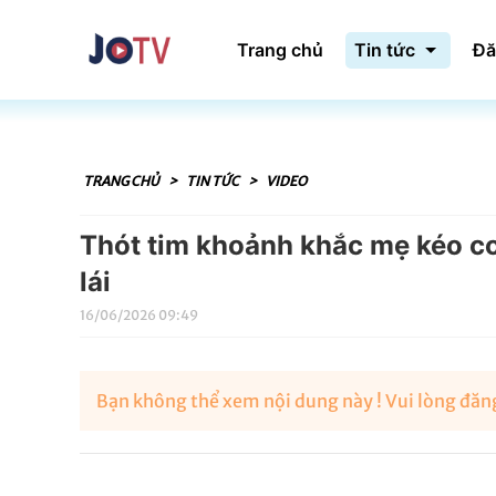
Trang chủ
Tin tức
Đă
TRANG CHỦ
>
TIN TỨC
>
VIDEO
Thót tim khoảnh khắc mẹ kéo con
lái
16/06/2026 09:49
Bạn không thể xem nội dung này ! Vui lòng đăng