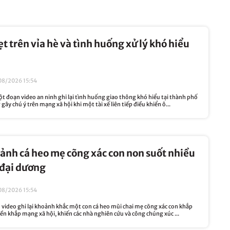
ẹt trên vỉa hè và tình huống xử lý khó hiểu
08/2026 15:54
đoạn video an ninh ghi lại tình huống giao thông khó hiểu tại thành phố
ây chú ý trên mạng xã hội khi một tài xế liên tiếp điều khiển ô...
ảnh cá heo mẹ cõng xác con non suốt nhiều
 đại dương
08/2026 15:54
video ghi lại khoảnh khắc một con cá heo mũi chai mẹ cõng xác con khắp
ền khắp mạng xã hội, khiến các nhà nghiên cứu và công chúng xúc ...