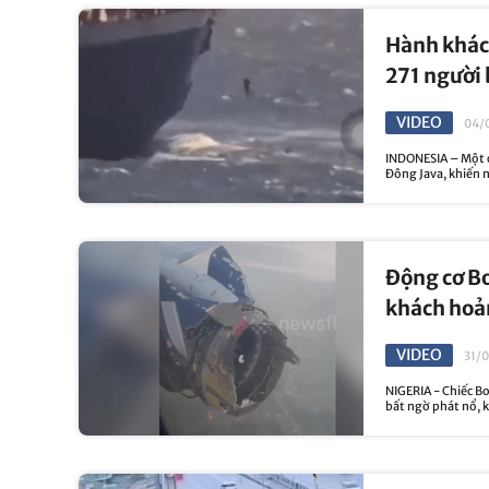
Hành khác
271 người 
VIDEO
04/
INDONESIA – Một c
Đông Java, khiến 
Động cơ Bo
khách hoả
VIDEO
31/
NIGERIA - Chiếc Bo
bất ngờ phát nổ, k