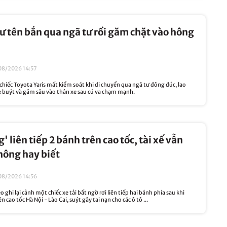
hư tên bắn qua ngã tư rồi găm chặt vào hông
08/2026 14:57
hiếc Toyota Yaris mất kiểm soát khi di chuyển qua ngã tư đông đúc, lao
 buýt và găm sâu vào thân xe sau cú va chạm mạnh.
g' liên tiếp 2 bánh trên cao tốc, tài xế vẫn
hông hay biết
08/2026 14:56
 ghi lại cảnh một chiếc xe tải bất ngờ rơi liên tiếp hai bánh phía sau khi
 cao tốc Hà Nội - Lào Cai, suýt gây tai nạn cho các ô tô ...