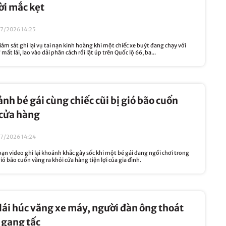
ời mắc kẹt
7/2026 14:25
m sát ghi lại vụ tai nạn kinh hoàng khi một chiếc xe buýt đang chạy với
mất lái, lao vào dải phân cách rồi lật úp trên Quốc lộ 66, ba...
ảnh bé gái cùng chiếc cũi bị gió bão cuốn
 cửa hàng
07/2026 14:24
 video ghi lại khoảnh khắc gây sốc khi một bé gái đang ngồi chơi trong
gió bão cuốn văng ra khỏi cửa hàng tiện lợi của gia đình.
 lái húc văng xe máy, người đàn ông thoát
 gang tấc