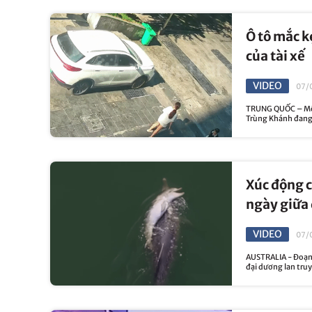
Ô tô mắc k
của tài xế
VIDEO
07/
TRUNG QUỐC – Một 
Trùng Khánh đang g
Xúc động c
ngày giữa
VIDEO
07/
AUSTRALIA - Đoạn 
đại dương lan truy