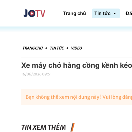
Trang chủ
Tin tức
Đă
TRANG CHỦ
>
TIN TỨC
>
VIDEO
Xe máy chở hàng cồng kềnh kéo 
16/06/2026 09:51
Bạn không thể xem nội dung này ! Vui lòng đăng
TIN XEM THÊM