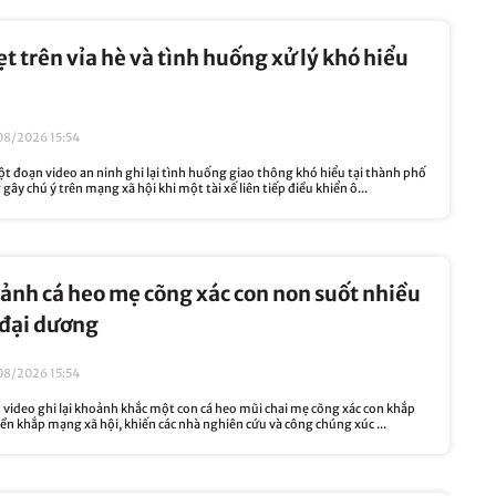
ẹt trên vỉa hè và tình huống xử lý khó hiểu
08/2026 15:54
đoạn video an ninh ghi lại tình huống giao thông khó hiểu tại thành phố
ây chú ý trên mạng xã hội khi một tài xế liên tiếp điều khiển ô...
ảnh cá heo mẹ cõng xác con non suốt nhiều
 đại dương
08/2026 15:54
video ghi lại khoảnh khắc một con cá heo mũi chai mẹ cõng xác con khắp
ền khắp mạng xã hội, khiến các nhà nghiên cứu và công chúng xúc ...