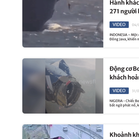
Hành khác
271 người 
VIDEO
04/
INDONESIA – Một c
Đông Java, khiến 
Động cơ Bo
khách hoả
VIDEO
31/
NIGERIA - Chiếc Bo
bất ngờ phát nổ, k
Khoảnh khắ