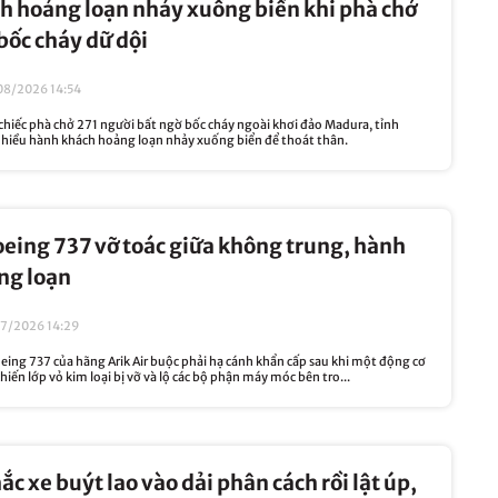
h hoảng loạn nhảy xuống biển khi phà chở
bốc cháy dữ dội
08/2026 14:54
hiếc phà chở 271 người bất ngờ bốc cháy ngoài khơi đảo Madura, tỉnh
nhiều hành khách hoảng loạn nhảy xuống biển để thoát thân.
eing 737 vỡ toác giữa không trung, hành
ng loạn
07/2026 14:29
eing 737 của hãng Arik Air buộc phải hạ cánh khẩn cấp sau khi một động cơ
hiến lớp vỏ kim loại bị vỡ và lộ các bộ phận máy móc bên tro...
c xe buýt lao vào dải phân cách rồi lật úp,