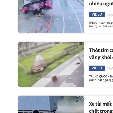
nhiều ngư
VIDEO
31/0
ẤN ĐỘ – Camera giá
tốc độ cao bất ngờ 
Thót tim c
văng khỏi
VIDEO
31/
TRUNG QUỐC – Đoạn
cũi thì bất ngờ bị 
Xe tải mất
chết trong