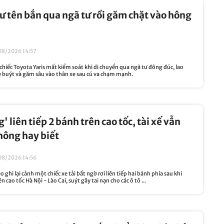
hư tên bắn qua ngã tư rồi găm chặt vào hông
08/2026 14:57
hiếc Toyota Yaris mất kiểm soát khi di chuyển qua ngã tư đông đúc, lao
 buýt và găm sâu vào thân xe sau cú va chạm mạnh.
g' liên tiếp 2 bánh trên cao tốc, tài xế vẫn
hông hay biết
08/2026 14:56
 ghi lại cảnh một chiếc xe tải bất ngờ rơi liên tiếp hai bánh phía sau khi
 cao tốc Hà Nội - Lào Cai, suýt gây tai nạn cho các ô tô ...