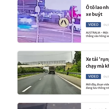
Ô tô lao n
xe buýt
VIDEO
04/
AUSTRALIA – Một c
thẳng vào hông xe
Xe tải 'rụn
chạy mà k
VIDEO
04/
Mới đây, đoạn video
đang lưu thông trên