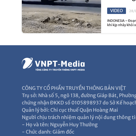
VIDEO
28/
INDONESIA – Đoạn 
khi kịp nhảy khỏi x
CÔNG TY CỔ PHẦN TRUYỀN THÔNG BẢN VIỆT
Trụ sở: Nhà số 5, ngõ 138, đường Giáp Bát, Phườ
chứng nhận ĐKKD số 0105898937 do Sở Kế hoạch
Quản lý bởi: Chi cục thuế Quận Hoàng Mai
Người chịu trách nhiệm quản lý nội dung thông ti
- Họ và tên: Nguyễn Huy Thưởng
- Chức danh: Giám đốc