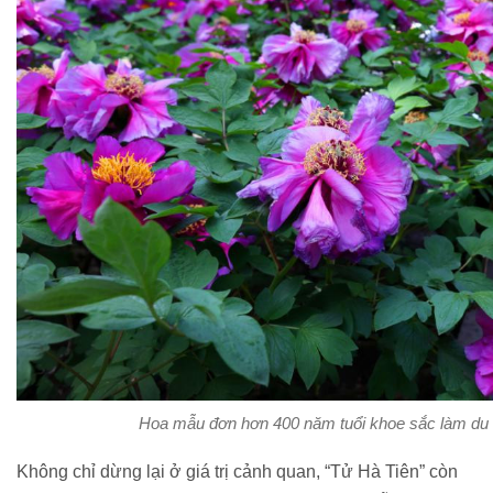
Hoa mẫu đơn hơn 400 năm tuổi khoe sắc làm du k
Không chỉ dừng lại ở giá trị cảnh quan, “Tử Hà Tiên” còn