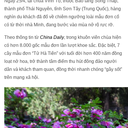
Ngày 25/4, tại chùa Vĩnh Tộ, thuộc Bảo tàng Song Tháp,
thành phố Thái Nguyên, tỉnh Sơn Tây (Trung Quốc), hàng
nghìn du khách đã đổ về chiêm ngưỡng loài mẫu đơn cổ
có từ thời nhà Minh, đang bước vào mùa nở rộ rực rỡ.
Theo thông tin từ
China Daily
, trong khuôn viên chùa hiện
có hơn 8.000 gốc mẫu đơn lần lượt khoe sắc. Đặc biệt, 7
cây mẫu đơn “Tử Hà Tiên” với tuổi đời hơn 400 năm đồng
loạt nở hoa, trở thành tâm điểm thu hút đông đảo người
dân và khách tham quan, đồng thời nhanh chóng “gây sốt”
trên mạng xã hội.