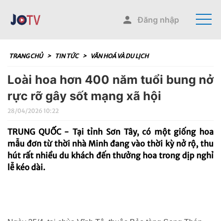
Đăng nhập
TRANG CHỦ
>
TIN TỨC
>
VĂN HOÁ VÀ DU LỊCH
Loài hoa hơn 400 năm tuổi bung nở
rực rỡ gây sốt mạng xã hội
28/04/2026 10:22
TRUNG QUỐC - Tại tỉnh Sơn Tây, có một giống hoa
mẫu đơn từ thời nhà Minh đang vào thời kỳ nở rộ, thu
hút rất nhiều du khách đến thưởng hoa trong dịp nghỉ
lễ kéo dài.