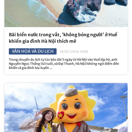
Bãi biển nước trong vắt, 'không bóng người' ở Huế
khiến gia đình Hà Nội thích mê
VĂN HOÁ VÀ DU LỊCH
28/07/2026 10:06
Trong chuyến du lịch tự túc kéo dài 5 ngày từ Hà Nội vào Huế dịp hè, anh
Nguyễn Ngọc Thắng (43 tuổi, xã Đại Thanh, Hà Nội) không ngờ điểm đến
khiến cả gia đình lưu luyến ...