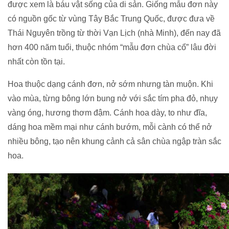
được xem là báu vật sống của di sản. Giống mẫu đơn này
có nguồn gốc từ vùng Tây Bắc Trung Quốc, được đưa về
Thái Nguyên trồng từ thời Vạn Lịch (nhà Minh), đến nay đã
hơn 400 năm tuổi, thuộc nhóm “mẫu đơn chùa cổ” lâu đời
nhất còn tồn tại.
Hoa thuộc dạng cánh đơn, nở sớm nhưng tàn muộn. Khi
vào mùa, từng bông lớn bung nở với sắc tím pha đỏ, nhụy
vàng óng, hương thơm đậm. Cánh hoa dày, to như đĩa,
dáng hoa mềm mại như cánh bướm, mỗi cành có thể nở
nhiều bông, tạo nên khung cảnh cả sân chùa ngập tràn sắc
hoa.