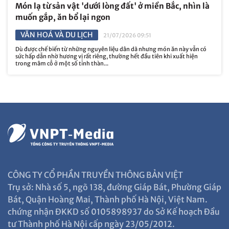
Món lạ từ sản vật 'dưới lòng đất' ở miền Bắc, nhìn là
muốn gắp, ăn bổ lại ngon
VĂN HOÁ VÀ DU LỊCH
21/07/2026 09:51
Dù được chế biến từ những nguyên liệu dân dã nhưng món ăn này vẫn có
sức hấp dẫn nhờ hương vị rất riêng, thường hết đầu tiên khi xuất hiện
trong mâm cỗ ở một số tỉnh thàn...
CÔNG TY CỔ PHẦN TRUYỀN THÔNG BẢN VIỆT
Trụ sở: Nhà số 5, ngõ 138, đường Giáp Bát, Phường Giáp
Bát, Quận Hoàng Mai, Thành phố Hà Nội, Việt Nam.
chứng nhận ĐKKD số 0105898937 do Sở Kế hoạch Đầu
tư Thành phố Hà Nội cấp ngày 23/05/2012.