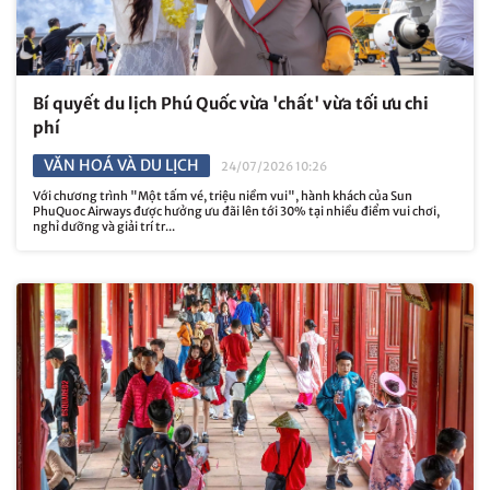
Bí quyết du lịch Phú Quốc vừa 'chất' vừa tối ưu chi
phí
VĂN HOÁ VÀ DU LỊCH
24/07/2026 10:26
Với chương trình "Một tấm vé, triệu niềm vui", hành khách của Sun
PhuQuoc Airways được hưởng ưu đãi lên tới 30% tại nhiều điểm vui chơi,
nghỉ dưỡng và giải trí tr...